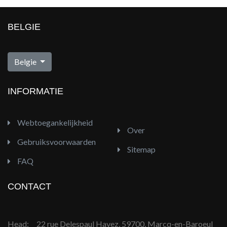
BELGIE
Folder Eldi
Belgie
INFORMATIE
Webtoegankelijkheid
Over
Gebruiksvoorwaarden
Sitemap
FAQ
CONTACT
Head:
22 rue Delespaul Havez, 59700, Marcq-en-Baroeul