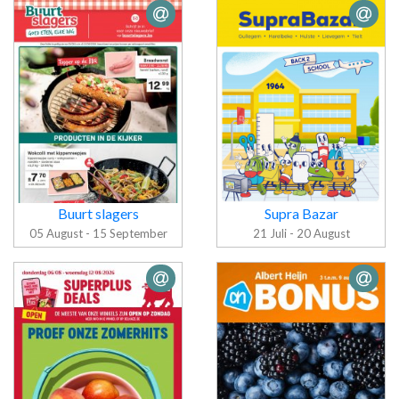
Folder
Carrefour
Folder
Market
Carrefour
Buurt slagers
Supra Bazar
05 August - 15 September
21 Juli - 20 August
Folder Buurt
Folder Supra
slagers
Bazar