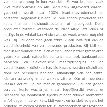
van klanten hoog in hun vaandel. Er worden heel vaak
kwaliteitscontroles op alle producten uitgevoerd waarbij
gestreefd wordt naar 100% klantentevredenheid en
perfectie. Regelmatig biedt Lidl ook andere producten aan
zoals hemden, huishoudtoestellen of speelgoed. Deze
producten roteren waardoor de klant altijd iets leuks of
nuttigs in de winkel kan vinden wat de week ervoor nog niet
was. Bij Lidl doet men geen afbreuk aan kwaliteit van de
verscheidenheid van vernieuwende producten. Bij Lidl kan
men in alle winkels en filialen verschillende betalingsmanieren
gebruiken zoals natuurlijk contant maar ook bankcontact,
papieren- en elektronische maaltijdcheques en de
verschillende kredietkaarten. De kassa's worden uitsluitend
door het personeel bediend, afhankelijk van het aantal
klanten aanwezig in de winkels zijn er één of meerdere
kassa's actief. Op die manier garandeerd Lidl een goede
service, korte wachtrijen maar tegelijkertijd wordt er
bespaard op loonkosten tijdens minder drukke momenten
en/of dagen in de winkels. Lidl werkt en handelt volgens het
principe "tevreden of geld terug". Wanneer men niet tevreden