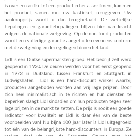
is over een artikel of een product in het assortiment, kan men
het product, samen met uw kasticket, teruggeven. Uw
aankoopprijs wordt u dan terugbetaald. De wettelijke
bepalingen en garantiebepalingen blijven hier van kracht
volgens de nationale wetgeving. Op de non-food producten
wordt een volledige garantie aangeboden eveneens conform
met de wetgeving en de regelingen binnen het land.
Lidl is een Duitse supermarkten groep. Het bedrijf zelf werd
geopend in 1930. De deuren werden voor het eerst geopend
in 1973 in Duitsland, tussen Frankfurt en Stuttgart, in
Ludwigshafen. Lidl is een hard-discount winkel waarbij
producten aangeboden worden aan vrij lage prijzen. Door
zich heel minimalistisch in te richten en hun diensten te
beperken slaagt Lidl sindsdien om hun producten tegen zeer
lage prijzen in de markt te zetten. De prijs is nooit een goede
indicator voor kwaliteit en Lidl is daar één van de beste
voorbeelden van! Nu bijna 100 jaar later is Lidl uitgegroeid
tot één van de belangrijkste hard-discounters in Europa. Ze
maken deel uit van de Schwartz Gruppe met het