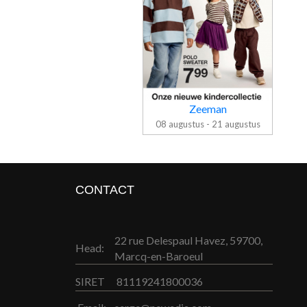
Zeeman
08 augustus - 21 augustus
CONTACT
Folder Zeeman
22 rue Delespaul Havez, 59700,
Head:
Marcq-en-Baroeul
SIRET
81119241800036