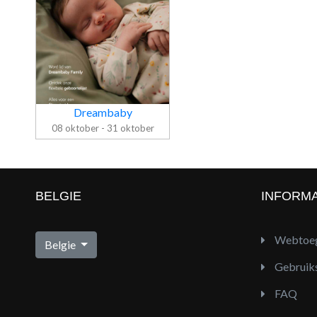
Dreambaby
08 oktober - 31 oktober
Folder
BELGIE
INFORMA
Dreambaby
Webtoeg
Belgie
Gebruik
FAQ