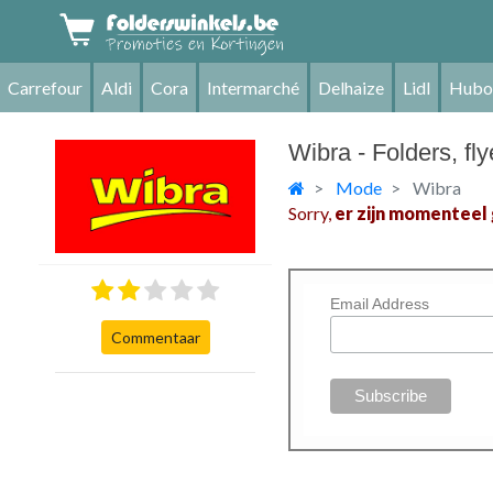
Carrefour
Aldi
Cora
Intermarché
Delhaize
Lidl
Hubo
Wibra - Folders, fl
Mode
Wibra
Sorry,
er zijn momenteel g
Email Address
Commentaar